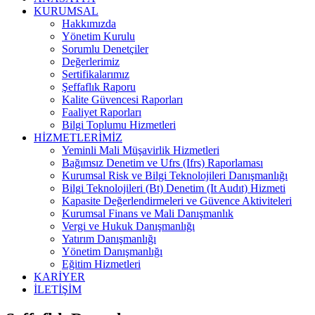
KURUMSAL
Hakkımızda
Yönetim Kurulu
Sorumlu Denetçiler
Değerlerimiz
Sertifikalarımız
Şeffaflık Raporu
Kalite Güvencesi Raporları
Faaliyet Raporları
Bilgi Toplumu Hizmetleri
HİZMETLERİMİZ
Yeminli Mali Müşavirlik Hizmetleri
Bağımsız Denetim ve Ufrs (Ifrs) Raporlaması
Kurumsal Risk ve Bilgi Teknolojileri Danışmanlığı
Bilgi Teknolojileri (Bt) Denetim (It Audıt) Hizmeti
Kapasite Değerlendirmeleri ve Güvence Aktiviteleri
Kurumsal Finans ve Mali Danışmanlık
Vergi ve Hukuk Danışmanlığı
Yatırım Danışmanlığı
Yönetim Danışmanlığı
Eğitim Hizmetleri
KARİYER
İLETİŞİM