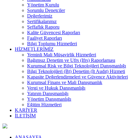
Yönetim Kurulu
Sorumlu Denetçiler
Değerlerimiz
Sertifikalarımız
Şeffaflık Raporu
Kalite Güvencesi Raporları
Faaliyet Raporları
Bilgi Toplumu Hizmetleri
HİZMETLERİMİZ
Yeminli Mali Müşavirlik Hizmetleri
Bağımsız Denetim ve Ufrs (Ifrs) Raporlaması
Kurumsal Risk ve Bilgi Teknolojileri Danışmanlığı
Bilgi Teknolojileri (Bt) Denetim (It Audıt) Hizmeti
Kapasite Değerlendirmeleri ve Güvence Aktiviteleri
Kurumsal Finans ve Mali Danışmanlık
Vergi ve Hukuk Danışmanlığı
Yatırım Danışmanlığı
Yönetim Danışmanlığı
Eğitim Hizmetleri
KARİYER
İLETİŞİM
ANASAYFA